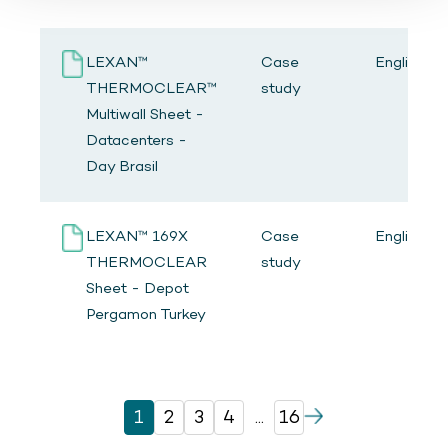
LEXAN™
Case
English
THERMOCLEAR™
study
Multiwall Sheet -
Datacenters -
Day Brasil
LEXAN™ 169X
Case
English
THERMOCLEAR
study
Sheet - Depot
Pergamon Turkey
1
2
3
4
...
16