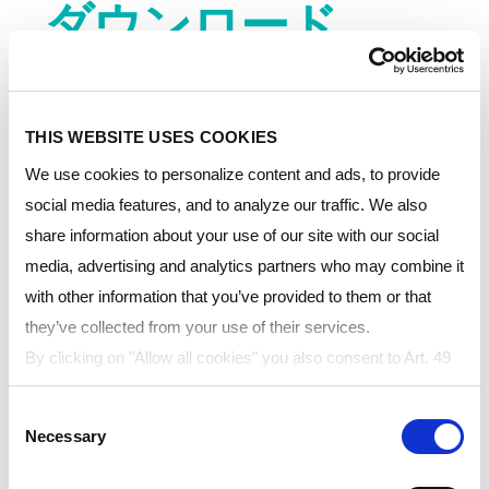
ダウンロード
THIS WEBSITE USES COOKIES
Resource type:
We use cookies to personalize content and ads, to provide
social media features, and to analyze our traffic. We also
share information about your use of our site with our social
Region:
media, advertising and analytics partners who may combine it
with other information that you’ve provided to them or that
they’ve collected from your use of their services.
Language:
By clicking on "Allow all cookies" you also consent to Art. 49
para. 1 sentence 1 lit a GDPR that your data will be
Consent
processed in the USA. The United States is judged by the
Necessary
Selection
European Court of Justice to be a country with an inadequate
level of data protection according to EU standards. In