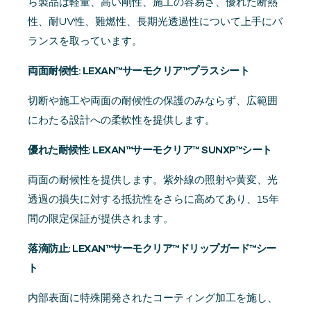
ら製品は軽量、高い剛性、施工の容易さ、優れた断熱
性、耐UV性、難燃性、長期光透過性について上手にバ
ランスを取っています。
両面耐候性: LEXAN™サーモクリア™プラスシート
切断や施工や両面の耐候性の保護のみならず、広範囲
にわたる設計への柔軟性を提供します。
優れた耐候性: LEXAN™サーモクリア™ SUNXP™シート
両面の耐候性を提供します。紫外線の照射や黄変、光
透過の損失に対する抵抗性をさらに高めてあり、15年
間の限定保証が提供されます。
落滴防止: LEXAN™サーモクリア™ドリップガード™シー
ト
内部表面に特殊開発されたコーティング加工を施し、