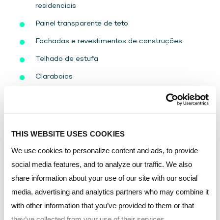
residenciais
Painel transparente de teto
Fachadas e revestimentos de construções
Telhado de estufa
Claraboias
Passarelas
DOWNLOADS
THIS WEBSITE USES COOKIES
We use cookies to personalize content and ads, to provide
social media features, and to analyze our traffic. We also
share information about your use of our site with our social
Resource type:
media, advertising and analytics partners who may combine it
with other information that you’ve provided to them or that
they’ve collected from your use of their services.