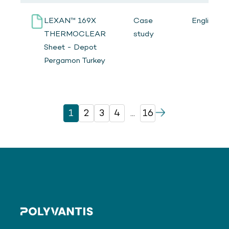
LEXAN™ 169X
Case
English
THERMOCLEAR
study
Sheet - Depot
Pergamon Turkey
1
2
3
4
...
16