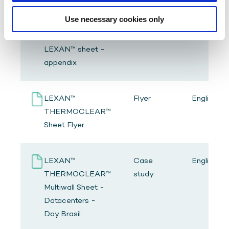
Use necessary cookies only
Datacenter
Flyer
Chinese
solutions with
(Simplified
LEXAN™ sheet -
appendix
LEXAN™
Flyer
English
THERMOCLEAR™
Sheet Flyer
LEXAN™
Case
English
THERMOCLEAR™
study
Multiwall Sheet -
Datacenters -
Day Brasil