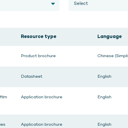
Resource type
Language
Product brochure
Chinese (Simpli
Datasheet
English
film
Application brochure
English
ies
Application brochure
English