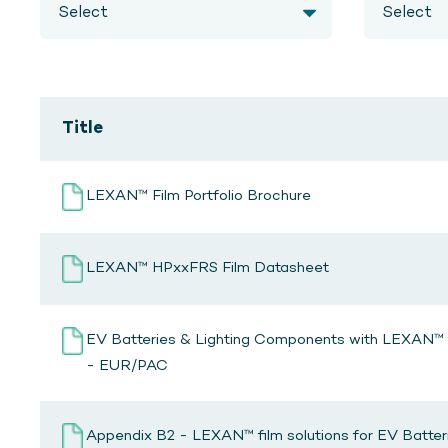
Title
LEXAN™ Film Portfolio Brochure
LEXAN™ HPxxFRS Film Datasheet
EV Batteries & Lighting Components with LEXAN™ 
- EUR/PAC
Appendix B2 - LEXAN™ film solutions for EV Batter