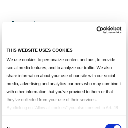
Resource type:
THIS WEBSITE USES COOKIES
Region:
We use cookies to personalize content and ads, to provide
social media features, and to analyze our traffic. We also
share information about your use of our site with our social
Language:
media, advertising and analytics partners who may combine it
with other information that you’ve provided to them or that
they’ve collected from your use of their services.
By clicking on "Allow all cookies" you also consent to Art. 49
para. 1 sentence 1 lit a GDPR that your data will be
Resource
Consent
processed in the USA. The United States is judged by the
Title
Language