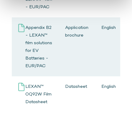
- EUR/PAC
Appendix B2
Application
English
- LEXAN™
brochure
film solutions
for EV
Batteries -
EUR/PAC
LEXAN™
Datasheet
English
OQ92W Film
Datasheet