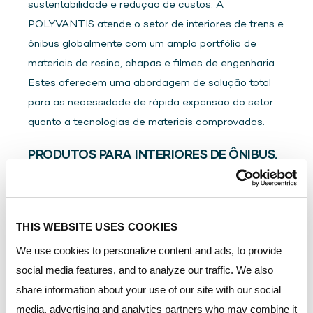
sustentabilidade e redução de custos. A
POLYVANTIS atende o setor de interiores de trens e
ônibus globalmente com um amplo portfólio de
materiais de resina, chapas e filmes de engenharia.
Estes oferecem uma abordagem de solução total
para as necessidade de rápida expansão do setor
quanto a tecnologias de materiais comprovadas.
PRODUTOS PARA INTERIORES DE ÔNIBUS,
TRENS E CAMINHÕES
Filme LEXAN™ - Filmes elétricos
THIS WEBSITE USES COOKIES
Chapa sólida LEXAN™ - Uso geral
We use cookies to personalize content and ads, to provide
Chapa sólida LEXAN™ - Retardante à chama
social media features, and to analyze our traffic. We also
share information about your use of our site with our social
Chapa sólida LEXAN™ - Chapa de sinalização
media, advertising and analytics partners who may combine it