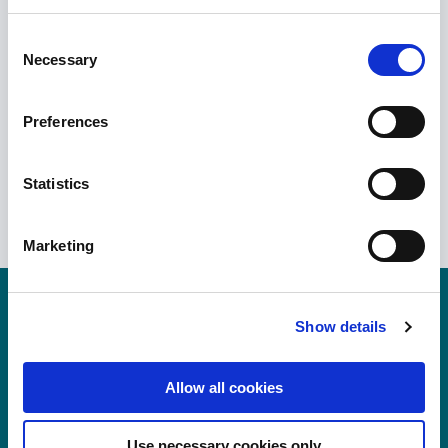
para. 1 sentence 1 lit a GDPR that your data will be
Consent
processed in the USA. The United States is judged by the
Necessary
Selection
European Court of Justice to be a country with an inadequate
level of data protection according to EU standards. In
Preferences
particular, there is a risk that your data may be processed by
US authorities for control and monitoring purposes, possibly
without legal remedies. If you click on "Allow selection" and
Statistics
have only marked "Necessary", the transmission described
above does not take place.
Marketing
Show details
Allow all cookies
폴리반티스의 폴리카보네이트 필름 및 시트
Use necessary cookies only