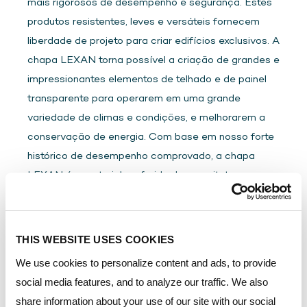
mais rigorosos de desempenho e segurança. Estes
produtos resistentes, leves e versáteis fornecem
liberdade de projeto para criar edifícios exclusivos. A
chapa LEXAN torna possível a criação de grandes e
impressionantes elementos de telhado e de painel
transparente para operarem em uma grande
variedade de climas e condições, e melhorarem a
conservação de energia. Com base em nosso forte
histórico de desempenho comprovado, a chapa
LEXAN é o material preferido dos arquitetos e
designers para coberturas, fachadas, paredes,
fechamentos de escadas e muitas outras
aplicações em mais de 50 arenas e estádios de
THIS WEBSITE USES COOKIES
todo o mundo.
We use cookies to personalize content and ads, to provide
social media features, and to analyze our traffic. We also
PRODUTOS PARA GRANDES PROJETOS
share information about your use of our site with our social