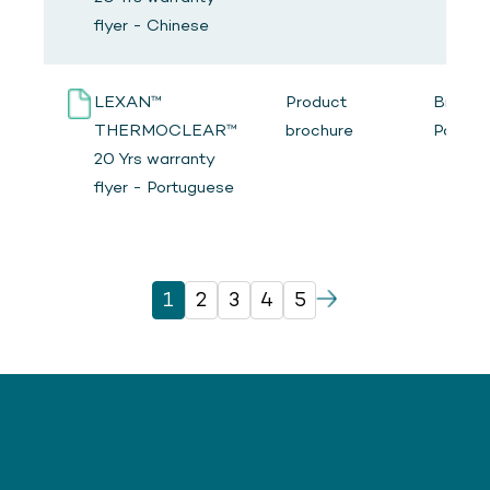
flyer - Chinese
LEXAN™
Product
Brazili
THERMOCLEAR™
brochure
Portug
20 Yrs warranty
flyer - Portuguese
1
2
3
4
5