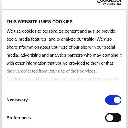
THIS WEBSITE USES COOKIES
Region:
We use cookies to personalize content and ads, to provide
social media features, and to analyze our traffic. We also
share information about your use of our site with our social
Language:
media, advertising and analytics partners who may combine it
with other information that you’ve provided to them or that
they’ve collected from your use of their services.
By clicking on "Allow all cookies" you also consent to Art. 49
para. 1 sentence 1 lit a GDPR that your data will be
Consent
Resource
processed in the USA. The United States is judged by the
Title
Langu
Necessary
Selection
type
European Court of Justice to be a country with an inadequate
level of data protection according to EU standards. In
Preferences
particular, there is a risk that your data may be processed by
HAIL Certification
Declaration
English
US authorities for control and monitoring purposes, possibly