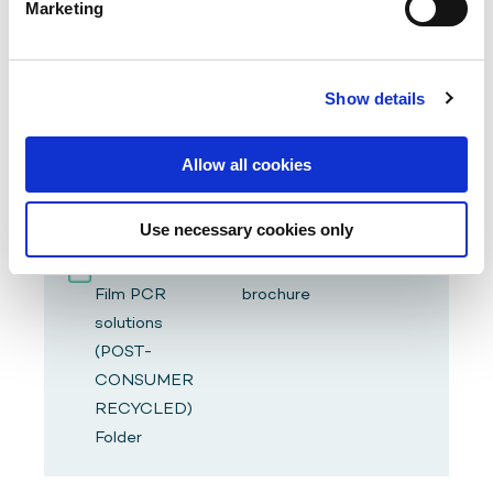
above does not take place.
Marketing
LEXAN™
Product
Japanese
Film PCR
brochure
solutions
Show details
(POST-
CONSUMER
RECYCLED)
Allow all cookies
Folder - JAP
Use necessary cookies only
LEXAN™
Product
English
Film PCR
brochure
solutions
(POST-
CONSUMER
RECYCLED)
Folder