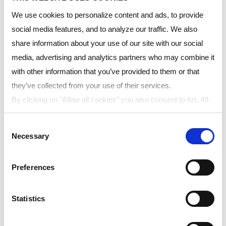
Resource type:
We use cookies to personalize content and ads, to provide
social media features, and to analyze our traffic. We also
share information about your use of our site with our social
media, advertising and analytics partners who may combine it
Region:
with other information that you’ve provided to them or that
they’ve collected from your use of their services.
By clicking on "Allow all cookies" you also consent to Art. 49
Language:
para. 1 sentence 1 lit a GDPR that your data will be
Consent
processed in the USA. The United States is judged by the
Necessary
Selection
European Court of Justice to be a country with an inadequate
level of data protection according to EU standards. In
Preferences
particular, there is a risk that your data may be processed by
US authorities for control and monitoring purposes, possibly
Resource
Title
Language
without legal remedies. If you click on "Allow selection" and
Statistics
type
have only marked "Necessary", the transmission described