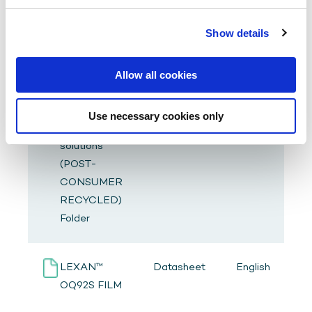
(POST-
CONSUMER
Show details
RECYCLED)
Folder - JAP
Allow all cookies
LEXAN™
Product
English
Use necessary cookies only
Film PCR
brochure
solutions
(POST-
CONSUMER
RECYCLED)
Folder
LEXAN™
Datasheet
English
OQ92S FILM