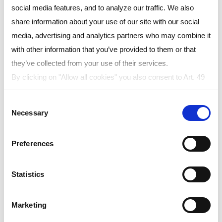
social media features, and to analyze our traffic. We also
Region:
share information about your use of our site with our social
media, advertising and analytics partners who may combine it
with other information that you’ve provided to them or that
they’ve collected from your use of their services.
Language:
By clicking on "Allow all cookies" you also consent to Art. 49
para. 1 sentence 1 lit a GDPR that your data will be
Consent
processed in the USA. The United States is judged by the
Necessary
Selection
European Court of Justice to be a country with an inadequate
level of data protection according to EU standards. In
Resource
Preferences
particular, there is a risk that your data may be processed by
Title
Language
type
US authorities for control and monitoring purposes, possibly
without legal remedies. If you click on "Allow selection" and
Statistics
have only marked "Necessary", the transmission described
LEXAN™
Product
Japanese
Film PCR
brochure
above does not take place.
Marketing
solutions