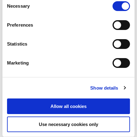
processed in the USA. The United States is judged by the
Necessary
Selection
European Court of Justice to be a country with an inadequate
다운로드
level of data protection according to EU standards. In
Preferences
particular, there is a risk that your data may be processed by
US authorities for control and monitoring purposes, possibly
without legal remedies. If you click on "Allow selection" and
Statistics
Resource type:
have only marked "Necessary", the transmission described
above does not take place.
Marketing
Region:
Show details
Language:
Allow all cookies
Use necessary cookies only