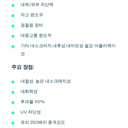
내부/외부 차단벽
차고 윈도우
경찰용 장비
대중교통 윈도우
기타 내스크라치,내후성,내마모성 필요 어플리케이
션
주요 장점:
내찰성, 높은 내스크래치성
내화학성
투과율 90%
UV 차단성
유리 250배의 충격강도