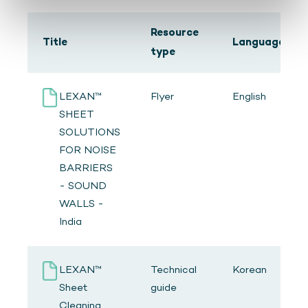
Resource
Title
Language
type
LEXAN™
Flyer
English
SHEET
SOLUTIONS
FOR NOISE
BARRIERS
- SOUND
WALLS -
India
LEXAN™
Technical
Korean
Sheet
guide
Cleaning