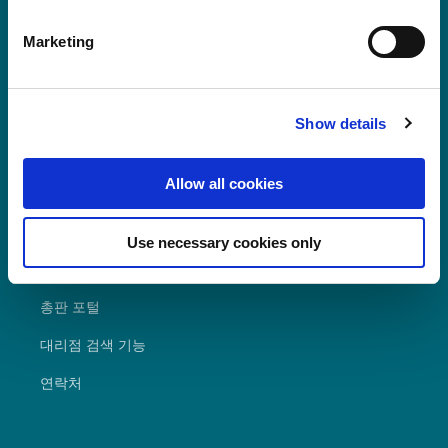
have only marked "Necessary", the transmission described
폴리반티스의 폴리카보네이트 필름 및 시트
above does not take place.
Marketing
는 LEXAN™ 필름 및 시트의 등록 상표로 전
세계에서 판매되고 있습니다.
Show details
Allow all cookies
자주 찾는 질문
Use necessary cookies only
다운로드
총판 포털
대리점 검색 기능
연락처