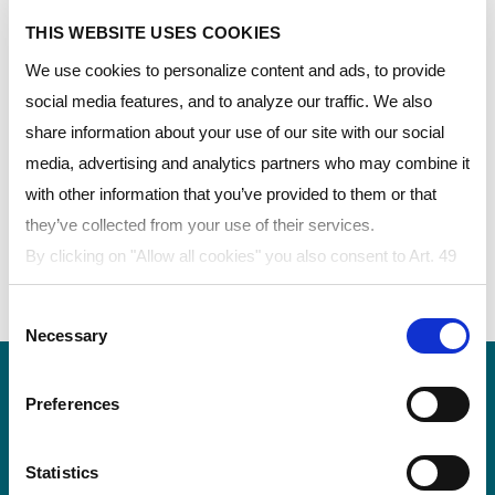
는 광학적 성능과, 잔물결, 뒤틀림이나 외관이물 불량을
THIS WEBSITE USES COOKIES
최소화 하는 부가적인 관리 기술이 결합되어 있습니다.
MARGARD 시트로 만든 라미네이트는 방탄성능을 가
We use cookies to personalize content and ads, to provide
집니다. 또한 부서지거나 쪼개지지 않으며 장기적인 외
social media features, and to analyze our traffic. We also
관을 향상시키면서 쉬운 유지보수가 가능합니다. 낙서도
share information about your use of our site with our social
손상 없이 쉽게 제거할 수 있습니다.
media, advertising and analytics partners who may combine it
with other information that you’ve provided to them or that
라미네이션용 제품
they’ve collected from your use of their services.
By clicking on "Allow all cookies" you also consent to Art. 49
LEXAN ™ 솔리드 시트 – 우수한 광학 품질
para. 1 sentence 1 lit a GDPR that your data will be
MARGARD ™ 코팅 시트
Consent
processed in the USA. The United States is judged by the
Necessary
Selection
European Court of Justice to be a country with an inadequate
level of data protection according to EU standards. In
Preferences
particular, there is a risk that your data may be processed by
US authorities for control and monitoring purposes, possibly
without legal remedies. If you click on "Allow selection" and
Statistics