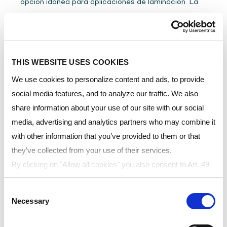
opción idónea para aplicaciones de laminación. La
placa LEXAN combina una transparencia total con
un rendimiento de valor añadido que incluye
características óptimas de ondulación, distorsión y
defectos ópticos. Los laminados fabricados con la
THIS WEBSITE USES COOKIES
placa MARGARD pueden absorber el impacto de
We use cookies to personalize content and ads, to provide
las balas sin que penetren. Además, no se rompen ni
social media features, and to analyze our traffic. We also
se astillan, ofrecen un mantenimiento sencillo y
share information about your use of our site with our social
conservan su aspecto en el tiempo. Hasta los
media, advertising and analytics partners who may combine it
grafitis se pueden eliminar fácilmente sin causar
with other information that you’ve provided to them or that
daños.
they’ve collected from your use of their services.
By clicking on "Allow all cookies" you also consent to Art. 49
PRODUCTOS PARA LAMINACIÓN
para. 1 sentence 1 lit a GDPR that your data will be
Consent
processed in the USA. The United States is judged by the
Placa sólida LEXAN™- Alta calidad óptica
Necessary
Selection
European Court of Justice to be a country with an inadequate
Placa con recubrimiento MARGARD™
level of data protection according to EU standards. In