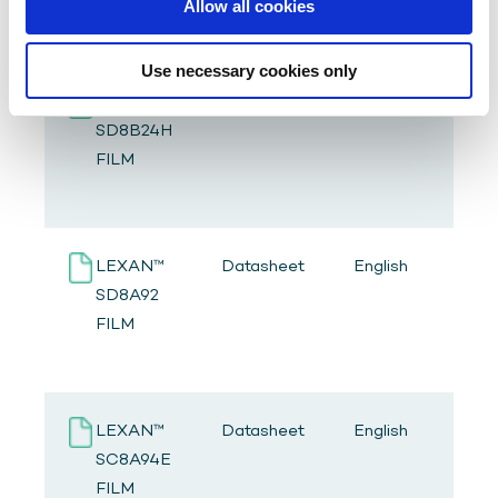
Allow all cookies
Brochure
Use necessary cookies only
LEXAN™
Datasheet
English
A
SD8B24H
P
FILM
A
LEXAN™
Datasheet
English
A
SD8A92
P
FILM
A
LEXAN™
Datasheet
English
A
SC8A94E
P
FILM