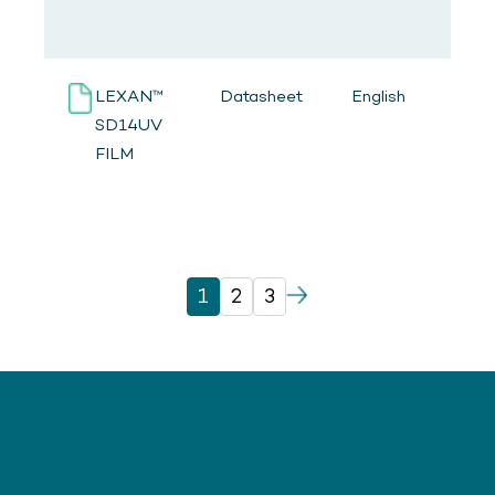
A
LEXAN™
Datasheet
English
A
SD14UV
P
FILM
A
1
2
3