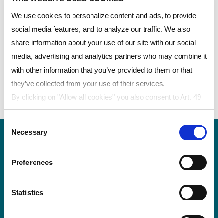
필름과 화이트 코어공압출 제품 및 스크라치 방지용 코
We use cookies to personalize content and ads, to provide
팅제품, 레이저마킹이 가능한 제품등이 포함됩니다. 이
social media features, and to analyze our traffic. We also
제품들은 카드 제조 산업의 트랜드에 맞추어 얇고도 더
share information about your use of our site with our social
보안성능이 좋은 제품의 쉬운 제조공정과 우수한 내구
media, advertising and analytics partners who may combine it
성을 제공합니다.
with other information that you’ve provided to them or that
보안 및 ID 카드용 제품
they’ve collected from your use of their services.
By clicking on "Allow all cookies" you also consent to Art. 49
LEXAN ™ 필름 – 보안 및 ID 카드 필름
para. 1 sentence 1 lit a GDPR that your data will be
Consent
processed in the USA. The United States is judged by the
Necessary
Selection
European Court of Justice to be a country with an inadequate
level of data protection according to EU standards. In
Preferences
particular, there is a risk that your data may be processed by
US authorities for control and monitoring purposes, possibly
without legal remedies. If you click on "Allow selection" and
Statistics
폴리반티스의 폴리카보네이트 필름 및 시트
have only marked "Necessary", the transmission described
는 LEXAN™ 필름 및 시트의 등록 상표로 전