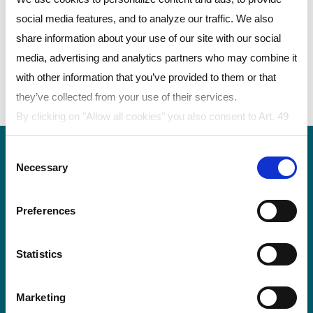
social media features, and to analyze our traffic. We also
LEXAN ™ 필름 - 무코팅 그래픽 필름
share information about your use of our site with our social
LEXAN ™ 필름 - 전기 필름
media, advertising and analytics partners who may combine it
with other information that you’ve provided to them or that
LEXAN ™ 필름 - 코팅 필름
they’ve collected from your use of their services.
LEXAN™ 필름 - Digital Print Films
By clicking on "Allow all cookies" you also consent to Art. 49
para. 1 sentence 1 lit a GDPR that your data will be
Consent
processed in the USA. The United States is judged by the
Necessary
Selection
European Court of Justice to be a country with an inadequate
level of data protection according to EU standards. In
Preferences
particular, there is a risk that your data may be processed by
US authorities for control and monitoring purposes, possibly
폴리반티스의 폴리카보네이트 필름 및 시트
without legal remedies. If you click on "Allow selection" and
Statistics
는 LEXAN™ 필름 및 시트의 등록 상표로 전
have only marked "Necessary", the transmission described
세계에서 판매되고 있습니다.
above does not take place.
Marketing