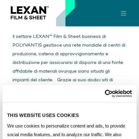
Il settore LEXAN™ Film & Sheet business di
POLYVANTIS gestisce una rete mondiale di centri di
produzione, catena di approvvigionamento e
distribuzione per assicurarsi di disporre di una fonte
affidabile di materiali ovunque siano situati gli
impianti del cliente. Grazie ai suoi dodici siti di
produzione certificati ISO e distribuiti tra Stati Uniti,
Canada, Paesi Bassi, Italia, Austria, Cina, Malesia,
India e Brasile, l'azienda serve clienti operanti in tutto
il mondo in una vasta gamma di settori e
THIS WEBSITE USES COOKIES
applicazioni. Per informazioni su come diventare un
We use cookies to personalize content and ads, to provide
distributore autorizzato, contattaci.
More info
social media features, and to analyze our traffic. We also