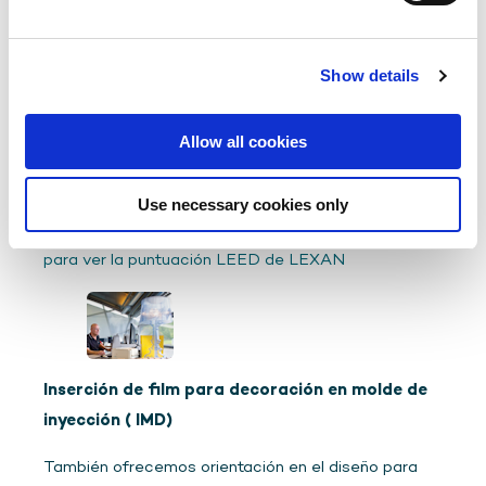
Certificación LEED
Las placas LEXAN pueden ayudar a los arquitectos
Show details
y diseñadores a lograr el éxito en el lucrativo ámbito
de la construcción sostenible y pueden contribuir a
conseguir la certificación LEED (Liderazgo en
Allow all cookies
Energía y Diseño Ecológico) ofreciendo luz natural,
optimizando el rendimiento energético y
Use necessary cookies only
aprovechando el contenido reciclado.
Haga clic aquí
para ver la puntuación LEED de LEXAN
Inserción de film para decoración en molde de
inyección ( IMD)
También ofrecemos orientación en el diseño para