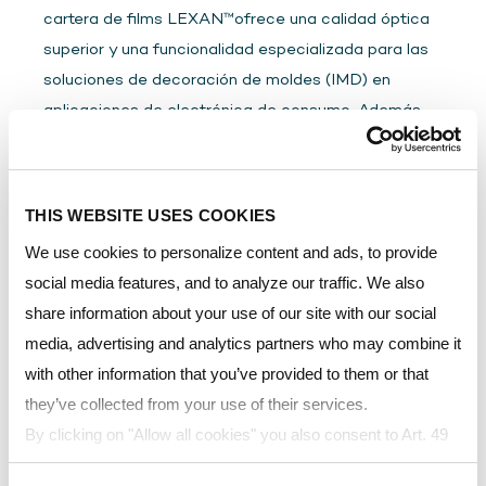
cartera de films LEXAN™ofrece una calidad óptica
superior y una funcionalidad especializada para las
soluciones de decoración de moldes (IMD) en
aplicaciones de electrónica de consumo. Además,
los films LEXAN™para pantallas ofrecen difusión de
la luz y/o colimación, al tiempo que maximizan la
transmisión de luz y la capacidad de cobertura LED
THIS WEBSITE USES COOKIES
para el sector de los LCD y LED con retro-
We use cookies to personalize content and ads, to provide
iluminación. Estos productos combinan la
social media features, and to analyze our traffic. We also
experiencia de POLYVANTIS en las resinas de
share information about your use of our site with our social
calidad óptica con un entorno de fabricación en sala
media, advertising and analytics partners who may combine it
blanca.
with other information that you’ve provided to them or that
they’ve collected from your use of their services.
PRODUCTOS PARA PANTALLAS Y
By clicking on "Allow all cookies" you also consent to Art. 49
ORDENADORES
para. 1 sentence 1 lit a GDPR that your data will be